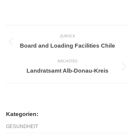
Project
ZURÜCK
navigation
Board and Loading Facilities Chile
Previous
project:
NÄCHSTES
Landratsamt Alb-Donau-Kreis
Next
project:
Kategorien:
GESUNDHEIT