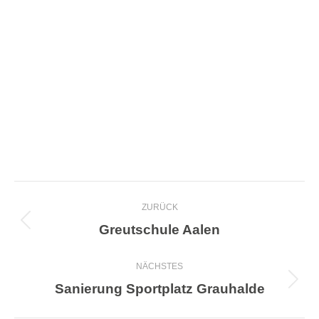
Project
ZURÜCK
navigation
Greutschule Aalen
Previous
project:
NÄCHSTES
Sanierung Sportplatz Grauhalde
Next
project: