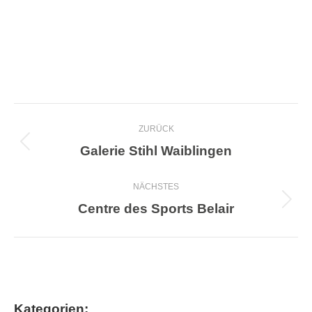
Project
ZURÜCK
navigation
Galerie Stihl Waiblingen
Previous
project:
NÄCHSTES
Centre des Sports Belair
Next
project:
Kategorien: